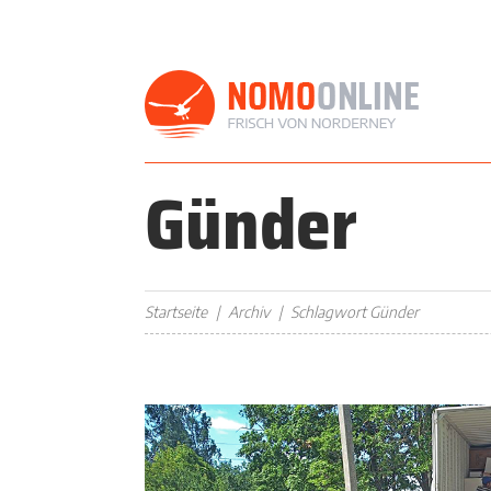
Günder
Startseite
Archiv
Schlagwort Günder