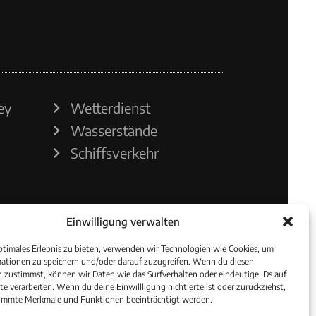
ey
Wetterdienst
Wasserstände
Schiffsverkehr
Einwilligung verwalten
ptimales Erlebnis zu bieten, verwenden wir Technologien wie Cookies, um
ationen zu speichern und/oder darauf zuzugreifen. Wenn du diesen
 zustimmst, können wir Daten wie das Surfverhalten oder eindeutige IDs auf
te verarbeiten. Wenn du deine Einwillligung nicht erteilst oder zurückziehst,
immte Merkmale und Funktionen beeinträchtigt werden.