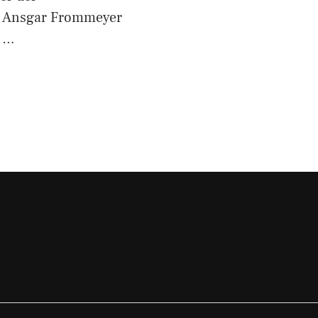
l“ Ansgar Frommeyer
n …