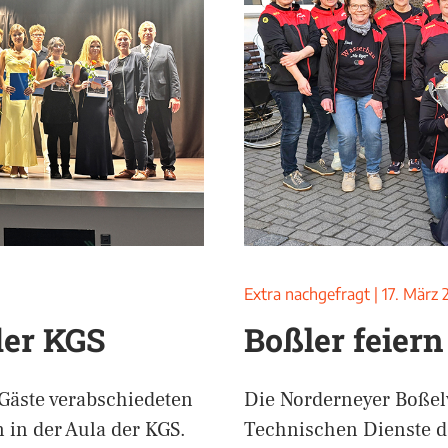
Extra nachgefragt
|
17. März 
der KGS
Boßler feier
 Gäste verabschiedeten
Die Norderneyer Boßel
 in der Aula der KGS.
Technischen Dienste d