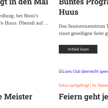
ngt in den Mai
Buntes Prog
Huus
dlung, bei Moni’s
o Huus: Überall auf …
Das Seniorenzentrum T
einer geselligen Seite
Artikel lesen
Extra nachgefragt
|
14. Deze
e Meister
Feiern geht j