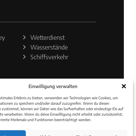
ey
Wetterdienst
Wasserstände
Schiffsverkehr
Einwilligung verwalten
ptimales Erlebnis zu bieten, verwenden wir Technologien wie Cookies, um
ationen zu speichern und/oder darauf zuzugreifen. Wenn du diesen
 zustimmst, können wir Daten wie das Surfverhalten oder eindeutige IDs auf
te verarbeiten. Wenn du deine Einwillligung nicht erteilst oder zurückziehst,
immte Merkmale und Funktionen beeinträchtigt werden.