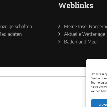
Weblinks
nzeige schalten
Meine Insel Nordern
ediadaten
Aktuelle Wetterlage
Baden und Meer
Um dir ein o
Geräteinform
Technologien
dieser Websi
können best
Akze