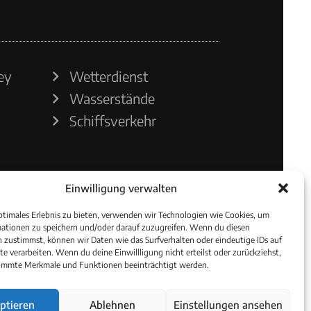
ey
Wetterdienst
Wasserstände
Schiffsverkehr
Einwilligung verwalten
ptimales Erlebnis zu bieten, verwenden wir Technologien wie Cookies, um
ationen zu speichern und/oder darauf zuzugreifen. Wenn du diesen
 zustimmst, können wir Daten wie das Surfverhalten oder eindeutige IDs auf
te verarbeiten. Wenn du deine Einwillligung nicht erteilst oder zurückziehst,
immte Merkmale und Funktionen beeinträchtigt werden.
ptieren
Ablehnen
Einstellungen ansehen