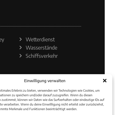
ey
Wetterdienst
Wasserstände
Schiffsverkehr
Einwilligung verwalten
ptimales Erlebnis zu bieten, verwenden wir Technologien wie Cookies, um
ationen zu speichern und/oder darauf zuzugreifen. Wenn du diesen
 zustimmst, können wir Daten wie das Surfverhalten oder eindeutige IDs auf
te verarbeiten. Wenn du deine Einwillligung nicht erteilst oder zurückziehst,
immte Merkmale und Funktionen beeinträchtigt werden.