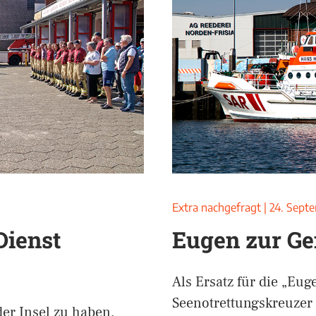
Extra nachgefragt
|
24. Sept
Dienst
Eugen zur Ge
Als Ersatz für die „Euge
Seenotrettungskreuze
der Insel zu haben,