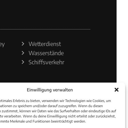
ey
Wetterdienst
Wasserstände
Schiffsverkehr
Einwilligung verwalten
ptimales Erlebnis zu bieten, verwenden wir Technologien wie Cookies, um
ationen zu speichern und/oder darauf zuzugreifen. Wenn du diesen
 zustimmst, können wir Daten wie das Surfverhalten oder eindeutige IDs auf
te verarbeiten. Wenn du deine Einwillligung nicht erteilst oder zurückziehst,
immte Merkmale und Funktionen beeinträchtigt werden.