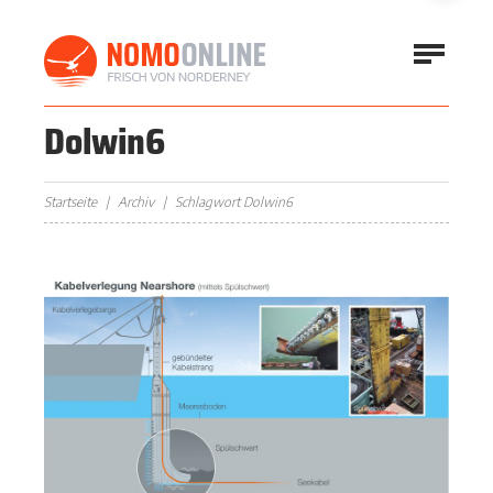
Dolwin6
Startseite
Archiv
Schlagwort Dolwin6