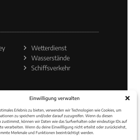
ey
Wetterdienst
Wasserstände
Schiffsverkehr
Einwilligung verwalten
ptimales Erlebnis zu bieten, verwenden wir Technologien wie Cookies, um
ationen zu speichern und/oder darauf zuzugreifen. Wenn du diesen
 zustimmst, können wir Daten wie das Surfverhalten oder eindeutige IDs auf
te verarbeiten. Wenn du deine Einwillligung nicht erteilst oder zurückziehst,
immte Merkmale und Funktionen beeinträchtigt werden.