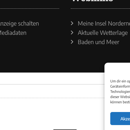
nzeige schalten
Meine Insel Nordern
ediadaten
Aktuelle Wetterlage
Baden und Meer
Um dir ein o
Geräteinform
Technologien
dieser Websi
können best
Akze