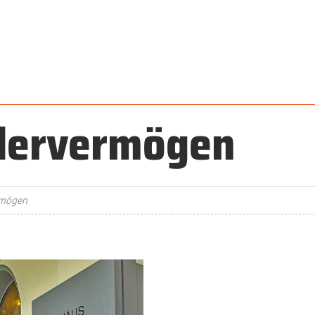
dervermögen
rmögen