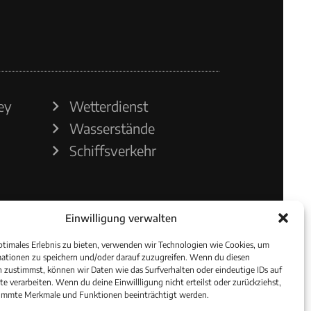
ey
Wetterdienst
Wasserstände
Schiffsverkehr
Einwilligung verwalten
ptimales Erlebnis zu bieten, verwenden wir Technologien wie Cookies, um
ationen zu speichern und/oder darauf zuzugreifen. Wenn du diesen
 zustimmst, können wir Daten wie das Surfverhalten oder eindeutige IDs auf
te verarbeiten. Wenn du deine Einwillligung nicht erteilst oder zurückziehst,
immte Merkmale und Funktionen beeinträchtigt werden.