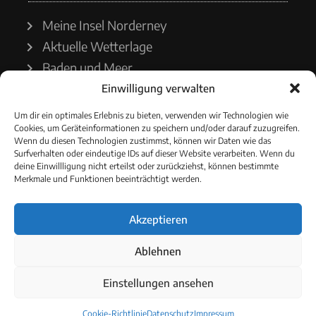
Meine Insel Norderney
Aktuelle Wetterlage
Baden und Meer
Einwilligung verwalten
Wetterdienst
Um dir ein optimales Erlebnis zu bieten, verwenden wir Technologien wie
Cookies, um Geräteinformationen zu speichern und/oder darauf zuzugreifen.
Wasserstände
Wenn du diesen Technologien zustimmst, können wir Daten wie das
Surfverhalten oder eindeutige IDs auf dieser Website verarbeiten. Wenn du
Schiffsverkehr
deine Einwillligung nicht erteilst oder zurückziehst, können bestimmte
Merkmale und Funktionen beeinträchtigt werden.
Akzeptieren
© 2021 - Norderneyer Morgen
Ablehnen
Cookie-Richtlinie
Einstellungen ansehen
Cookie-Richtlinie
Datenschutz
Impressum