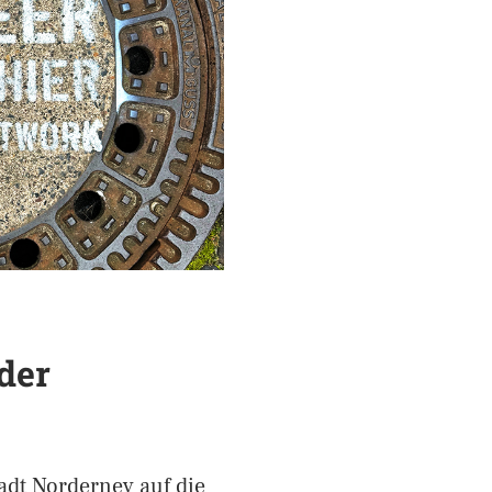
der
adt Norderney auf die