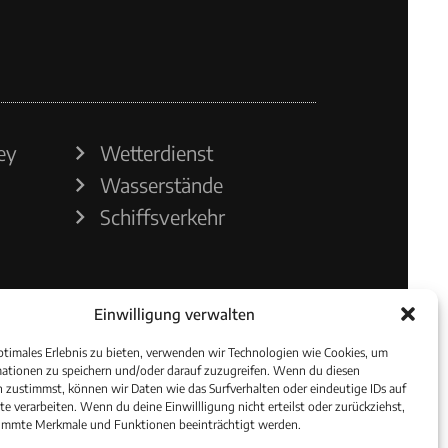
ey
Wetterdienst
Wasserstände
Schiffsverkehr
Einwilligung verwalten
ptimales Erlebnis zu bieten, verwenden wir Technologien wie Cookies, um
ationen zu speichern und/oder darauf zuzugreifen. Wenn du diesen
 zustimmst, können wir Daten wie das Surfverhalten oder eindeutige IDs auf
te verarbeiten. Wenn du deine Einwillligung nicht erteilst oder zurückziehst,
immte Merkmale und Funktionen beeinträchtigt werden.