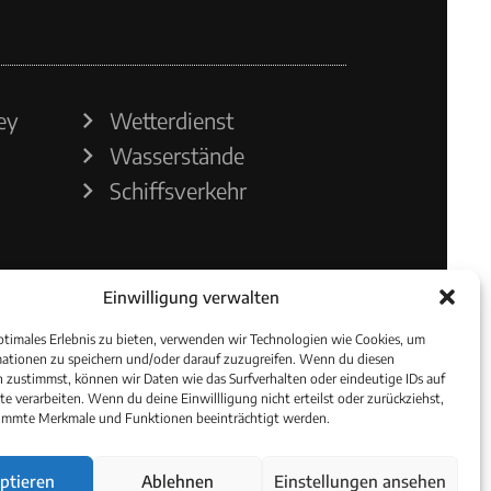
ey
Wetterdienst
Wasserstände
Schiffsverkehr
Einwilligung verwalten
ptimales Erlebnis zu bieten, verwenden wir Technologien wie Cookies, um
ationen zu speichern und/oder darauf zuzugreifen. Wenn du diesen
 zustimmst, können wir Daten wie das Surfverhalten oder eindeutige IDs auf
te verarbeiten. Wenn du deine Einwillligung nicht erteilst oder zurückziehst,
immte Merkmale und Funktionen beeinträchtigt werden.
ptieren
Ablehnen
Einstellungen ansehen