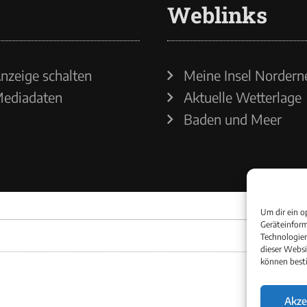
Weblinks
nzeige schalten
Meine Insel Nordern
ediadaten
Aktuelle Wetterlage
Baden und Meer
Um dir ein o
Geräteinform
Technologien
dieser Websi
können best
Akze