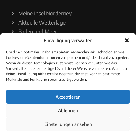
Meine Insel Norderney
Aktuelle Wetterlage
Baden und Meer
Einwilligung verwalten
Wetterdienst
Um dir ein optimales Erlebnis zu bieten, verwenden wir Technologien wie
Cookies, um Geräteinformationen zu speichern und/oder darauf zuzugreifen.
Wasserstände
Wenn du diesen Technologien zustimmst, können wir Daten wie das
Surfverhalten oder eindeutige IDs auf dieser Website verarbeiten. Wenn du
Schiffsverkehr
deine Einwillligung nicht erteilst oder zurückziehst, können bestimmte
Merkmale und Funktionen beeinträchtigt werden.
Akzeptieren
© 2021 - Norderneyer Morgen
Ablehnen
Cookie-Richtlinie
Einstellungen ansehen