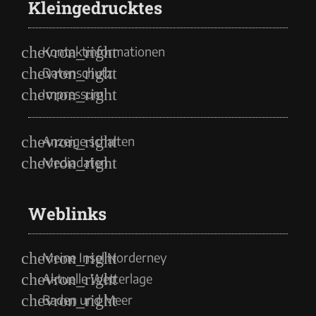
Kleingedrucktes
Kontaktinformationen
Datenschutz
Impressum
Anzeige schalten
Mediadaten
Weblinks
Meine Insel Norderney
Aktuelle Wetterlage
Baden und Meer