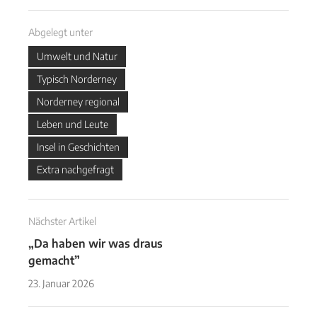
Abgelegt unter
Umwelt und Natur
Typisch Norderney
Norderney regional
Leben und Leute
Insel in Geschichten
Extra nachgefragt
Nächster Artikel
„Da haben wir was draus
gemacht”
23. Januar 2026