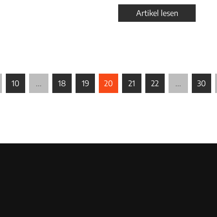
Artikel lesen
10
...
18
19
20
21
22
...
30