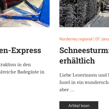
Norderney regional
|
07. Jan
en-Express
Schneesturm:
erhältlich
traktion in den
hlreiche Badegäste in
Liebe Leserinnen und L
Insel in ein wundersc
aber …
Artikel lesen