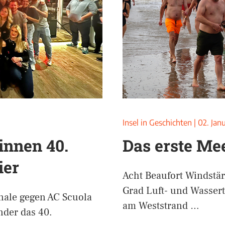
Insel in Geschichten
|
02. Jan
innen 40.
Das erste Me
ier
Acht Beaufort Windstä
Grad Luft- und Wasser
nale gegen AC Scuola
am Weststrand …
nder das 40.