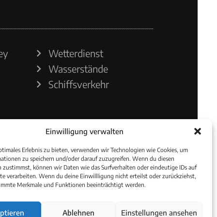
ey
Wetterdienst
Wasserstände
Schiffsverkehr
Einwilligung verwalten
ptimales Erlebnis zu bieten, verwenden wir Technologien wie Cookies, um
ationen zu speichern und/oder darauf zuzugreifen. Wenn du diesen
 zustimmst, können wir Daten wie das Surfverhalten oder eindeutige IDs auf
te verarbeiten. Wenn du deine Einwillligung nicht erteilst oder zurückziehst,
immte Merkmale und Funktionen beeinträchtigt werden.
ptieren
Ablehnen
Einstellungen ansehen