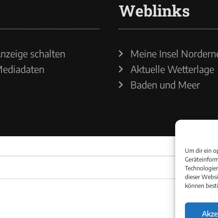
Weblinks
nzeige schalten
Meine Insel Nordern
ediadaten
Aktuelle Wetterlage
Baden und Meer
Um dir ein o
Geräteinform
Technologien
dieser Websi
können best
Akze