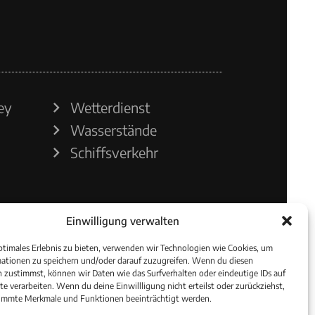
ey
Wetterdienst
Wasserstände
Schiffsverkehr
Einwilligung verwalten
ptimales Erlebnis zu bieten, verwenden wir Technologien wie Cookies, um
ationen zu speichern und/oder darauf zuzugreifen. Wenn du diesen
 zustimmst, können wir Daten wie das Surfverhalten oder eindeutige IDs auf
te verarbeiten. Wenn du deine Einwillligung nicht erteilst oder zurückziehst,
immte Merkmale und Funktionen beeinträchtigt werden.