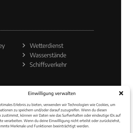
ey
Wetterdienst
Wasserstände
Schiffsverkehr
Einwilligung verwalten
ptimales Erlebnis zu bieten, verwenden wir Technologien wie Cookies, um
ationen zu speichern und/oder darauf zuzugreifen. Wenn du diesen
 zustimmst, können wir Daten wie das Surfverhalten oder eindeutige IDs auf
te verarbeiten. Wenn du deine Einwillligung nicht erteilst oder zurückziehst,
immte Merkmale und Funktionen beeinträchtigt werden.