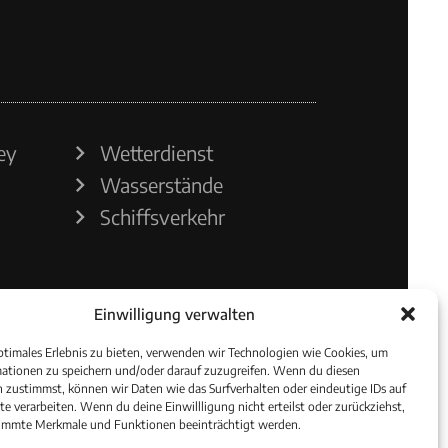
ey
Wetterdienst
Wasserstände
Schiffsverkehr
Einwilligung verwalten
ptimales Erlebnis zu bieten, verwenden wir Technologien wie Cookies, um
ationen zu speichern und/oder darauf zuzugreifen. Wenn du diesen
 zustimmst, können wir Daten wie das Surfverhalten oder eindeutige IDs auf
te verarbeiten. Wenn du deine Einwillligung nicht erteilst oder zurückziehst,
immte Merkmale und Funktionen beeinträchtigt werden.