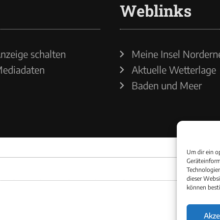
Weblinks
nzeige schalten
Meine Insel Nordern
ediadaten
Aktuelle Wetterlage
Baden und Meer
Um dir ein o
Geräteinform
Technologien
dieser Websi
können best
Akze