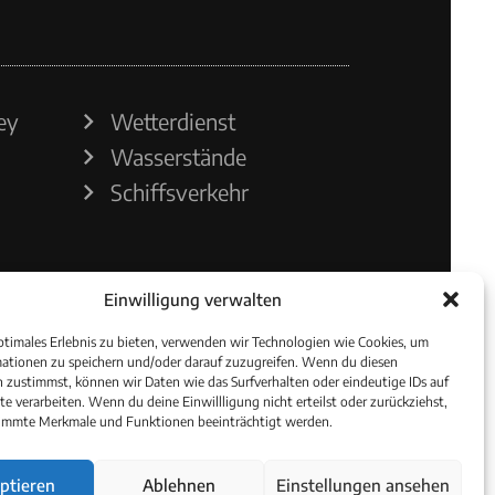
ey
Wetterdienst
Wasserstände
Schiffsverkehr
Einwilligung verwalten
ptimales Erlebnis zu bieten, verwenden wir Technologien wie Cookies, um
ationen zu speichern und/oder darauf zuzugreifen. Wenn du diesen
 zustimmst, können wir Daten wie das Surfverhalten oder eindeutige IDs auf
te verarbeiten. Wenn du deine Einwillligung nicht erteilst oder zurückziehst,
immte Merkmale und Funktionen beeinträchtigt werden.
ptieren
Ablehnen
Einstellungen ansehen