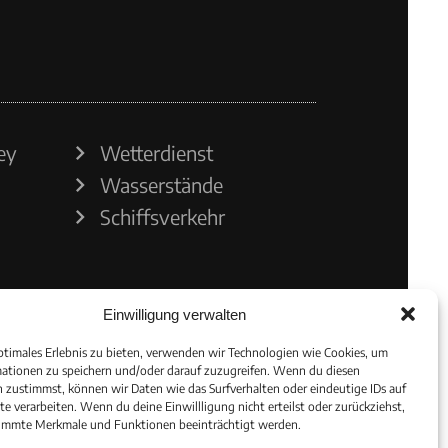
ey
Wetterdienst
Wasserstände
Schiffsverkehr
Einwilligung verwalten
ptimales Erlebnis zu bieten, verwenden wir Technologien wie Cookies, um
ationen zu speichern und/oder darauf zuzugreifen. Wenn du diesen
 zustimmst, können wir Daten wie das Surfverhalten oder eindeutige IDs auf
te verarbeiten. Wenn du deine Einwillligung nicht erteilst oder zurückziehst,
immte Merkmale und Funktionen beeinträchtigt werden.