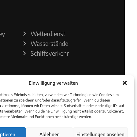
ey
Wetterdienst
Wasserstände
Schiffsverkehr
Einwilligung verwalten
ptimales Erlebnis zu bieten, verwenden wir Technologien wie Cookies, um
ationen zu speichern und/oder darauf zuzugreifen. Wenn du diesen
 zustimmst, können wir Daten wie das Surfverhalten oder eindeutige IDs auf
te verarbeiten. Wenn du deine Einwillligung nicht erteilst oder zurückziehst,
immte Merkmale und Funktionen beeinträchtigt werden.
ptieren
Ablehnen
Einstellungen ansehen