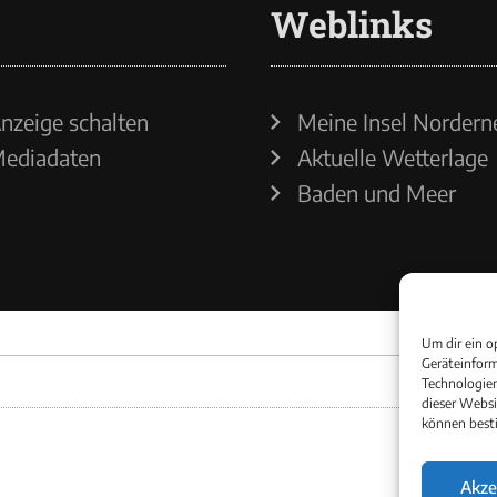
Weblinks
nzeige schalten
Meine Insel Nordern
ediadaten
Aktuelle Wetterlage
Baden und Meer
Um dir ein o
Geräteinform
Technologien
dieser Websi
können best
Akze