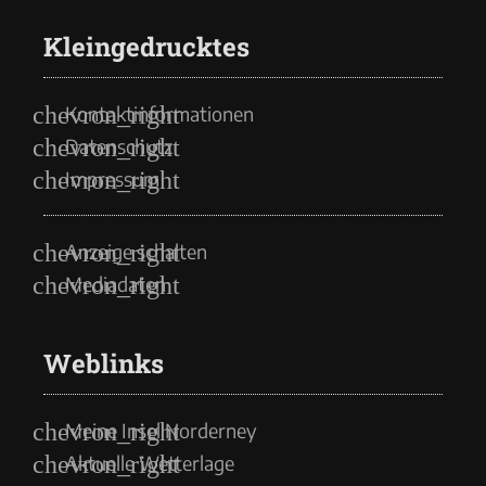
Kleingedrucktes
Kontaktinformationen
Datenschutz
Impressum
Anzeige schalten
Mediadaten
Weblinks
Meine Insel Norderney
Aktuelle Wetterlage