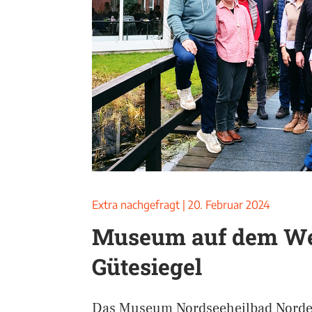
Extra nachgefragt
|
20. Februar 2024
Museum auf dem W
Gütesiegel
Das Museum Nordseeheilbad Norder