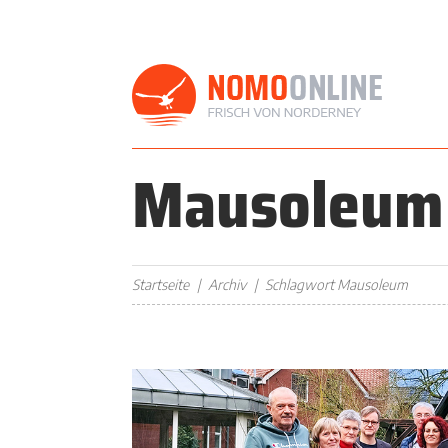
Mausoleum
Startseite
Archiv
Schlagwort Mausoleum