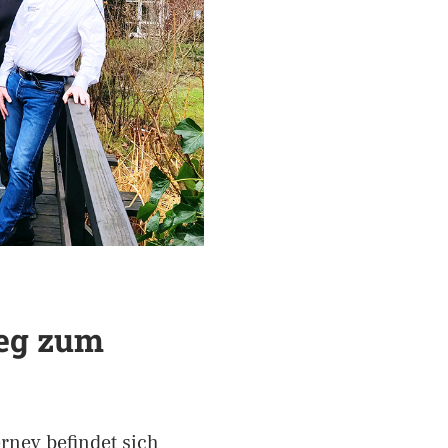
eg zum
ney befindet sich