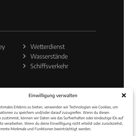
ey
Wetterdienst
Wasserstände
Schiffsverkehr
Einwilligung verwalten
ptimales Erlebnis zu bieten, verwenden wir Technologien wie Cookies, um
ationen zu speichern und/oder darauf zuzugreifen. Wenn du diesen
 zustimmst, können wir Daten wie das Surfverhalten oder eindeutige IDs auf
te verarbeiten. Wenn du deine Einwillligung nicht erteilst oder zurückziehst,
immte Merkmale und Funktionen beeinträchtigt werden.