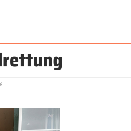
lrettung
ng