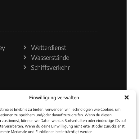
ey
Wetterdienst
Wasserstände
Schiffsverkehr
Einwilligung verwalten
ptimales Erlebnis zu bieten, verwenden wir Technologien wie Cookies, um
ationen zu speichern und/oder darauf zuzugreifen. Wenn du diesen
 zustimmst, können wir Daten wie das Surfverhalten oder eindeutige IDs auf
te verarbeiten. Wenn du deine Einwillligung nicht erteilst oder zurückziehst,
immte Merkmale und Funktionen beeinträchtigt werden.