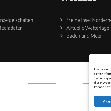
nzeige schalten
Meine Insel Nordern
ediadaten
Aktuelle Wetterlage
Baden und Meer
Um dir ein o
Geräteinform
Technologien
dieser Websi
können best
Akze