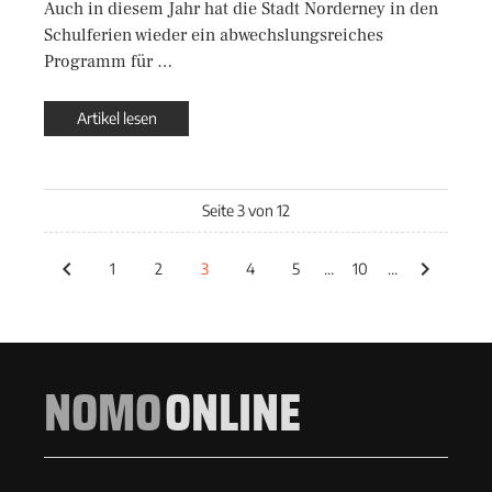
Auch in diesem Jahr hat die Stadt Norderney in den
Schulferien wieder ein abwechslungsreiches
Programm für …
Artikel lesen
Seite 3 von 12
1
2
3
4
5
...
10
...
NOMO
ONLINE