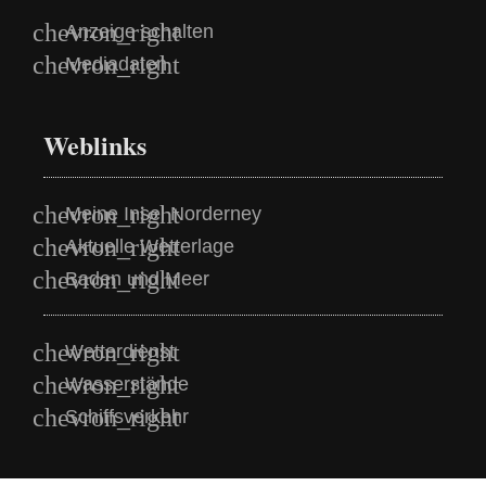
Anzeige schalten
Mediadaten
Weblinks
Meine Insel Norderney
Aktuelle Wetterlage
Baden und Meer
Wetterdienst
Wasserstände
Schiffsverkehr