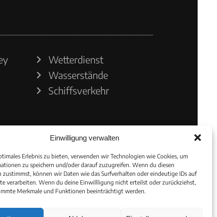
ey
Wetterdienst
Wasserstände
Schiffsverkehr
Einwilligung verwalten
ptimales Erlebnis zu bieten, verwenden wir Technologien wie Cookies, um
ationen zu speichern und/oder darauf zuzugreifen. Wenn du diesen
 zustimmst, können wir Daten wie das Surfverhalten oder eindeutige IDs auf
te verarbeiten. Wenn du deine Einwillligung nicht erteilst oder zurückziehst,
immte Merkmale und Funktionen beeinträchtigt werden.