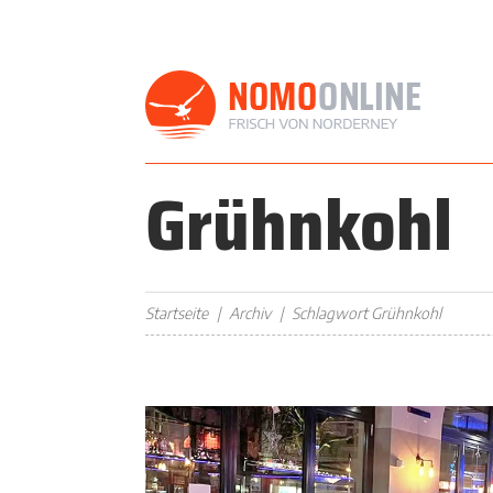
Grühnkohl
Startseite
Archiv
Schlagwort Grühnkohl