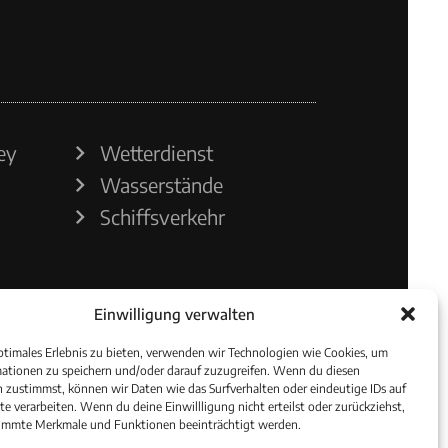
ey
Wetterdienst
Wasserstände
Schiffsverkehr
Einwilligung verwalten
ptimales Erlebnis zu bieten, verwenden wir Technologien wie Cookies, um
ationen zu speichern und/oder darauf zuzugreifen. Wenn du diesen
 zustimmst, können wir Daten wie das Surfverhalten oder eindeutige IDs auf
te verarbeiten. Wenn du deine Einwillligung nicht erteilst oder zurückziehst,
immte Merkmale und Funktionen beeinträchtigt werden.