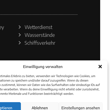
ey
Wetterdienst
Wasserstände
Schiffsverkehr
Einwilligung verwalten
ptimales Erlebnis zu bieten, verwenden wir Technologien wie Cookies, um
ationen zu speichern und/oder darauf zuzugreifen. Wenn du diesen
 zustimmst, können wir Daten wie das Surfverhalten oder eindeutige IDs auf
te verarbeiten. Wenn du deine Einwillligung nicht erteilst oder zurückziehst,
immte Merkmale und Funktionen beeinträchtigt werden.
ptieren
Ablehnen
Einstellungen ansehen