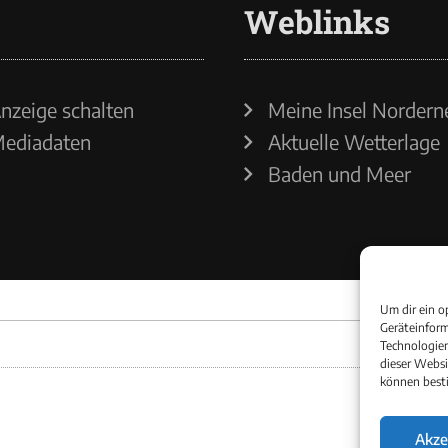
Weblinks
nzeige schalten
Meine Insel Nordern
ediadaten
Aktuelle Wetterlage
Baden und Meer
Um dir ein o
Geräteinform
Technologien
dieser Websi
können best
Akze