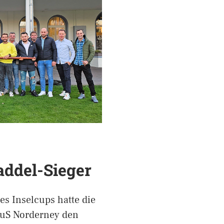
addel-Sieger
es Inselcups hatte die
TuS Norderney den