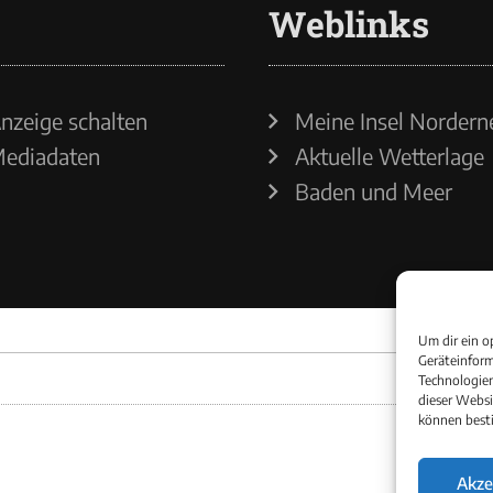
Weblinks
nzeige schalten
Meine Insel Nordern
ediadaten
Aktuelle Wetterlage
Baden und Meer
Um dir ein o
Geräteinform
Technologien
dieser Websi
können best
Akze