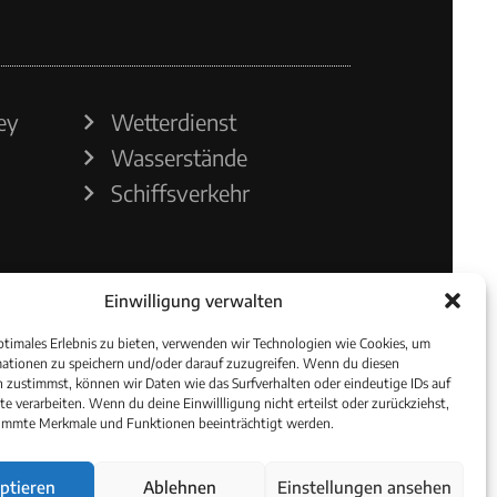
ey
Wetterdienst
Wasserstände
Schiffsverkehr
Einwilligung verwalten
ptimales Erlebnis zu bieten, verwenden wir Technologien wie Cookies, um
ationen zu speichern und/oder darauf zuzugreifen. Wenn du diesen
 zustimmst, können wir Daten wie das Surfverhalten oder eindeutige IDs auf
te verarbeiten. Wenn du deine Einwillligung nicht erteilst oder zurückziehst,
immte Merkmale und Funktionen beeinträchtigt werden.
ptieren
Ablehnen
Einstellungen ansehen