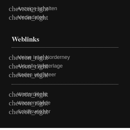
Anzeige schalten
Mediadaten
Weblinks
Meine Insel Norderney
Aktuelle Wetterlage
Baden und Meer
Wetterdienst
Wasserstände
Schiffsverkehr