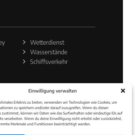
ey
Wetterdienst
Wasserstände
Schiffsverkehr
Einwilligung verwalten
ptimales Erlebnis zu bieten, verwenden wir Technologien wie Cookies, um
ationen zu speichern und/oder darauf zuzugreifen. Wenn du diesen
 zustimmst, können wir Daten wie das Surfverhalten oder eindeutige IDs auf
te verarbeiten. Wenn du deine Einwillligung nicht erteilst oder zurückziehst,
immte Merkmale und Funktionen beeinträchtigt werden.