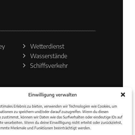
ey
Wetterdienst
Wasserstände
Schiffsverkehr
Einwilligung verwalten
ptimales Erlebnis zu bieten, verwenden wir Technologien wie Cookies, um
ationen zu speichern und/oder darauf zuzugreifen. Wenn du diesen
 zustimmst, können wir Daten wie das Surfverhalten oder eindeutige IDs auf
te verarbeiten. Wenn du deine Einwillligung nicht erteilst oder zurückziehst,
immte Merkmale und Funktionen beeinträchtigt werden.