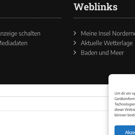
Weblinks
nzeige schalten
Meine Insel Nordern
ediadaten
Aktuelle Wetterlage
Baden und Meer
Um dir ein o
Geräteinform
Technologien
dieser Websi
können best
Akze