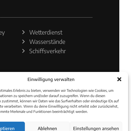
ey
Wetterdienst
Wasserstände
Schiffsverkehr
Einwilligung verwalten
ptimales Erlebnis zu bieten, verwenden wir Technologien wie Cookies, um
ationen zu speichern und/oder darauf zuzugreifen. Wenn du diesen
 zustimmst, können wir Daten wie das Surfverhalten oder eindeutige IDs auf
te verarbeiten. Wenn du deine Einwillligung nicht erteilst oder zurückziehst,
immte Merkmale und Funktionen beeinträchtigt werden.
ptieren
Ablehnen
Einstellungen ansehen