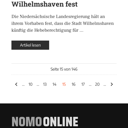
Wilhelmshaven fest
Die Niedersächsische Landesregierung hält an
ihrem Vorhaben fest, dass die Stadt Wilhelmshaven
künftig die Hebeberechtigung für …
Artikel lesen
Seite 15 von 146
...
10
...
13
14
15
16
17
...
20
...
NOMO
ONLINE