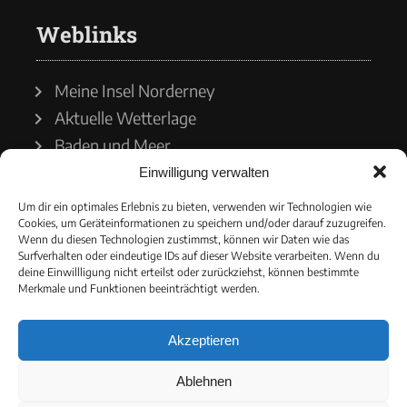
Weblinks
Meine Insel Norderney
Aktuelle Wetterlage
Baden und Meer
Einwilligung verwalten
Wetterdienst
Um dir ein optimales Erlebnis zu bieten, verwenden wir Technologien wie
Cookies, um Geräteinformationen zu speichern und/oder darauf zuzugreifen.
Wasserstände
Wenn du diesen Technologien zustimmst, können wir Daten wie das
Surfverhalten oder eindeutige IDs auf dieser Website verarbeiten. Wenn du
Schiffsverkehr
deine Einwillligung nicht erteilst oder zurückziehst, können bestimmte
Merkmale und Funktionen beeinträchtigt werden.
Akzeptieren
© 2021 - Norderneyer Morgen
Ablehnen
Cookie-Richtlinie